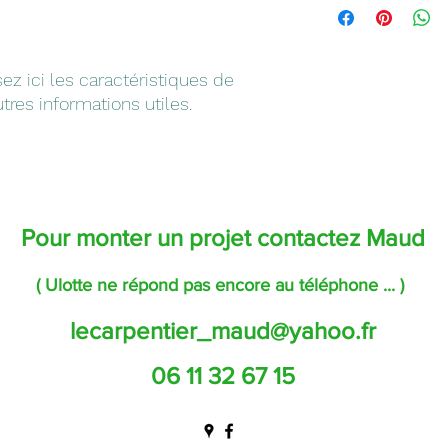
une relation de confi
détails sur vos mode
permettre ainsi d'ach
et vos prix. Fourniss
sécurité.
modes de livraison af
sez ici les caractéristiques de 
gagner leur confiance
autres informations utiles.
Pour monter un projet contactez Maud
( Ulotte ne répond pas encore au téléphone ... )
lecarpentier_maud@yahoo.fr
06 11 32 67 15