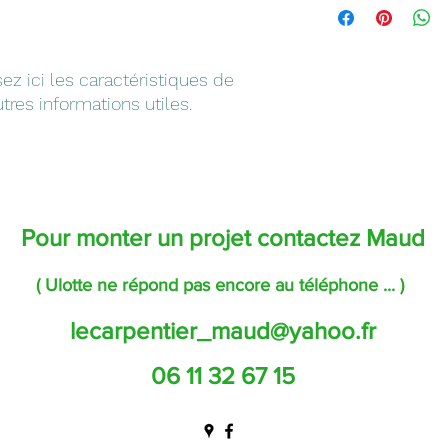
une relation de confi
détails sur vos mode
permettre ainsi d'ach
et vos prix. Fourniss
sécurité.
modes de livraison af
sez ici les caractéristiques de 
gagner leur confiance
autres informations utiles.
Pour monter un projet contactez Maud
( Ulotte ne répond pas encore au téléphone ... )
lecarpentier_maud@yahoo.fr
06 11 32 67 15